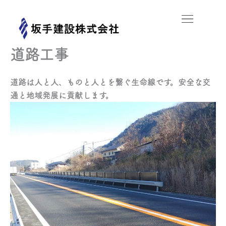
内
容
を
ス
道路工事
キ
ッ
道路は人と人、ものと人とを繋ぐ生命線です。安全な交
プ
通と地域発展に貢献します。